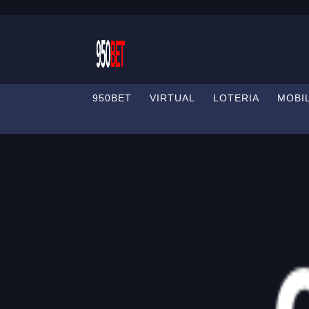
950BET
VIRTUAL
LOTERIA
MOBI