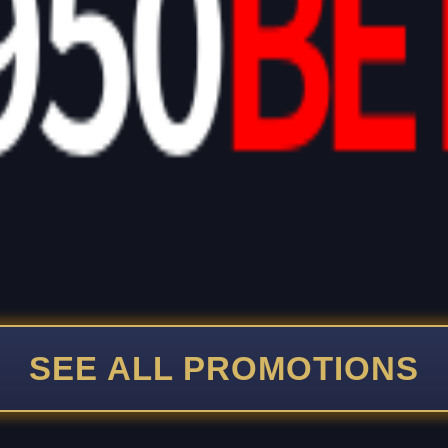
SEE ALL PROMOTIONS