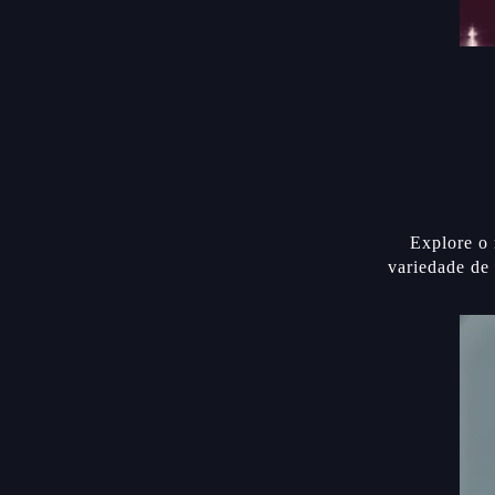
Explore o 
variedade de 