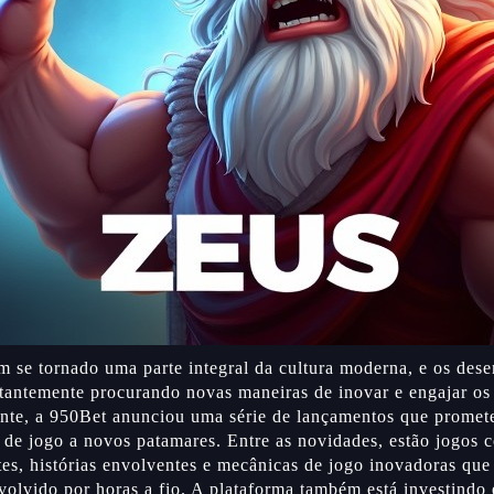
m se tornado uma parte integral da cultura moderna, e os des
tantemente procurando novas maneiras de inovar e engajar os
te, a 950Bet anunciou uma série de lançamentos que promet
 de jogo a novos patamares. Entre as novidades, estão jogos 
es, histórias envolventes e mecânicas de jogo inovadoras qu
volvido por horas a fio. A plataforma também está investind