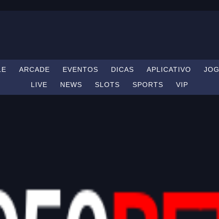
LE
ARCADE
EVENTOS
DICAS
APLICATIVO
JO
LIVE
NEWS
SLOTS
SPORTS
VIP