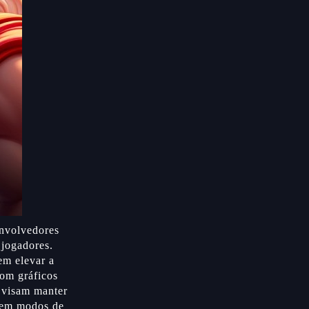
envolvedores
 jogadores.
em elevar a
com gráficos
e visam manter
o em modos de