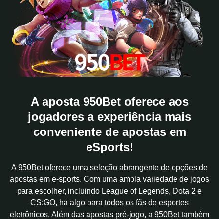
A aposta 950Bet oferece aos
jogadores a experiência mais
conveniente de apostas em
eSports!
A 950Bet oferece uma seleção abrangente de opções de
apostas em e-sports. Com uma ampla variedade de jogos
para escolher, incluindo League of Legends, Dota 2 e
CS:GO, há algo para todos os fãs de esportes
eletrônicos. Além das apostas pré-jogo, a 950Bet também