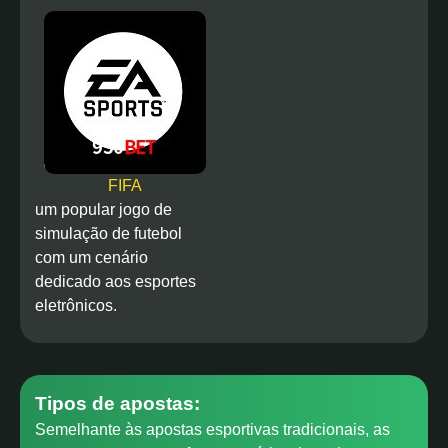
FIFA
um popular jogo de
simulação de futebol
com um cenário
dedicado aos esportes
eletrônicos.
Tipos de apostas:
Semelhante às apostas esportivas tradicionais, as