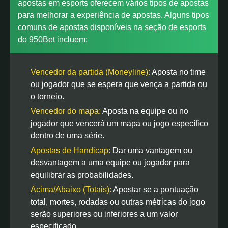
apostas em esports oferecem vários tipos de apostas
para melhorar a experiência de apostas. Alguns tipos
comuns de apostas disponíveis na seção de esports
do 950Bet incluem:
Vencedor da partida (Moneyline):
Aposta no time
ou jogador que se espera que vença a partida ou
o torneio.
Vencedor do mapa:
Aposta na equipe ou no
jogador que vencerá um mapa ou jogo específico
dentro de uma série.
Apostas de Handicap:
Dar uma vantagem ou
desvantagem a uma equipe ou jogador para
equilibrar as probabilidades.
Acima/Abaixo (Totais):
Apostar se a pontuação
total, mortes, rodadas ou outras métricas do jogo
serão superiores ou inferiores a um valor
especificado.