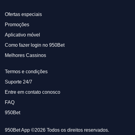
Ofertas especiais
Promoções
Aplicativo móvel
Como fazer login no 950Bet
Melhores Cassinos
Termos e condições
Suporte 24/7
Entre em contato conosco
FAQ
950Bet
950Bet App ©2026 Todos os direitos reservados.