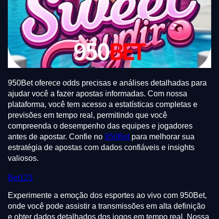
950Bet oferece odds precisas e análises detalhadas para
ajudar você a fazer apostas informadas. Com nossa
plataforma, você tem acesso a estatísticas completas e
previsões em tempo real, permitindo que você
compreenda o desempenho das equipes e jogadores
antes de apostar. Confie no
950Bet
para melhorar sua
estratégia de apostas com dados confiáveis e insights
valiosos.
Bet123
Experimente a emoção dos esportes ao vivo com 950Bet,
onde você pode assistir a transmissões em alta definição
e obter dados detalhados dos jogos em tempo real. Nossa