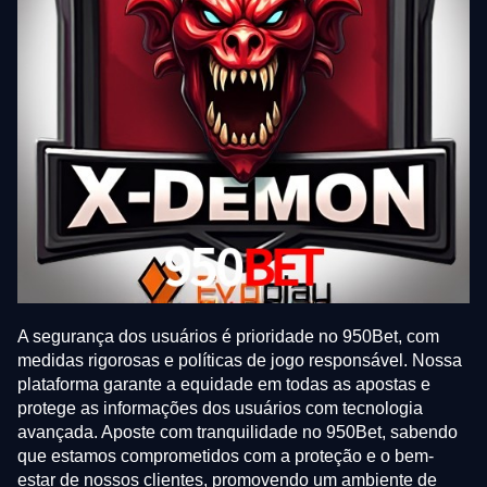
A segurança dos usuários é prioridade no 950Bet, com
medidas rigorosas e políticas de jogo responsável. Nossa
plataforma garante a equidade em todas as apostas e
protege as informações dos usuários com tecnologia
avançada. Aposte com tranquilidade no 950Bet, sabendo
que estamos comprometidos com a proteção e o bem-
estar de nossos clientes, promovendo um ambiente de