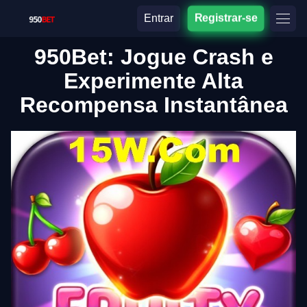
Entrar
Registrar-se
950Bet: Jogue Crash e
Experimente Alta
Recompensa Instantânea