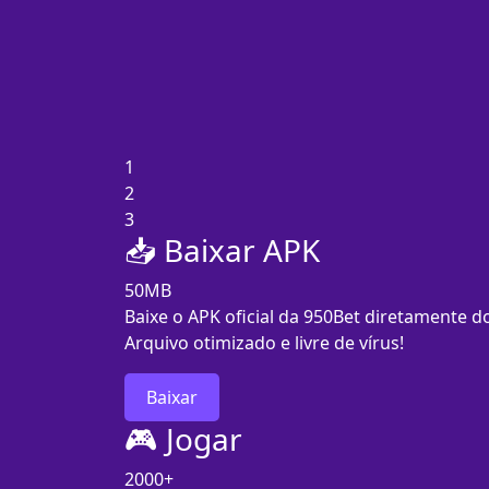
1
2
3
📥 Baixar APK
50MB
Baixe o APK oficial da 950Bet diretamente d
Arquivo otimizado e livre de vírus!
Baixar
🎮 Jogar
2000+