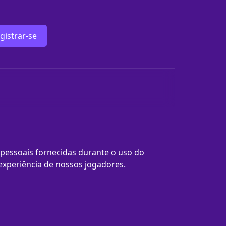
gistrar-se
 pessoais fornecidas durante o uso do
experiência de nossos jogadores.