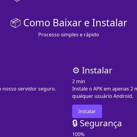
📦 Como Baixar e Instalar
Processo simples e rápido
⚙️ Instalar
2 min
o nosso servidor seguro.
Instale o APK em apenas 2 
qualquer usuário Android.
Instalar
🔒 Segurança
100%