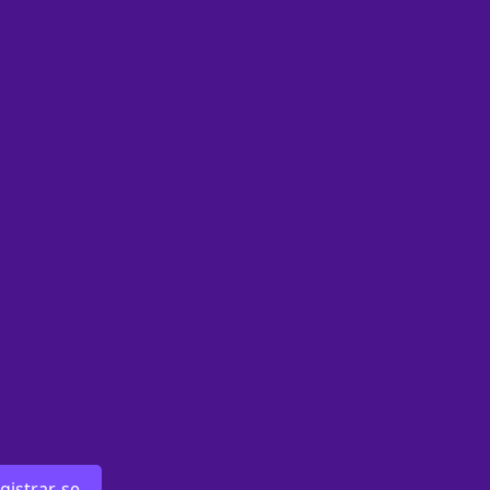
gistrar-se