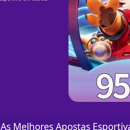
As Melhores Apostas Esportiv