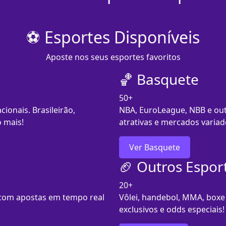
⚽ Esportes Disponíveis
Aposte nos seus esportes favoritos
🏀 Basquete
50+
ionais. Brasileirão,
NBA, EuroLeague, NBB e ou
 mais!
atrativas e mercados variad
Ver Basquete
🏈 Outros Espor
20+
 com apostas em tempo real
Vôlei, handebol, MMA, box
exclusivos e odds especiais!