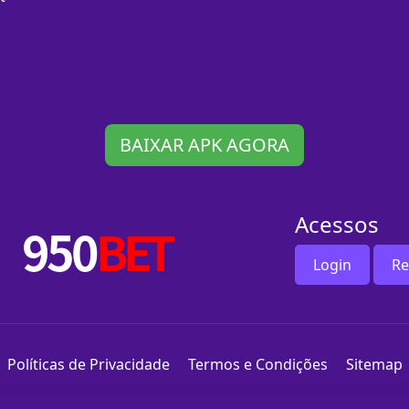
BAIXAR APK AGORA
Acessos
Login
Re
Políticas de Privacidade
Termos e Condições
Sitemap