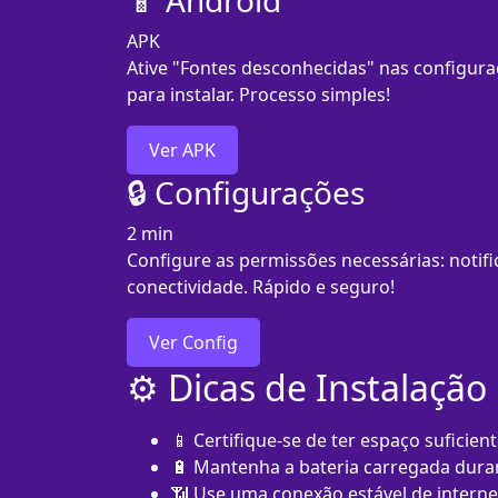
APK
Ative "Fontes desconhecidas" nas configura
para instalar. Processo simples!
Ver APK
🔒 Configurações
2 min
Configure as permissões necessárias: noti
conectividade. Rápido e seguro!
Ver Config
⚙️ Dicas de Instalação
📱 Certifique-se de ter espaço suficien
🔋 Mantenha a bateria carregada duran
📶 Use uma conexão estável de interne