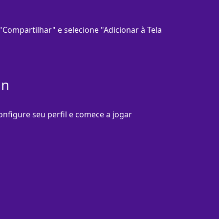
"Compartilhar" e selecione "Adicionar à Tela
in
onfigure seu perfil e comece a jogar