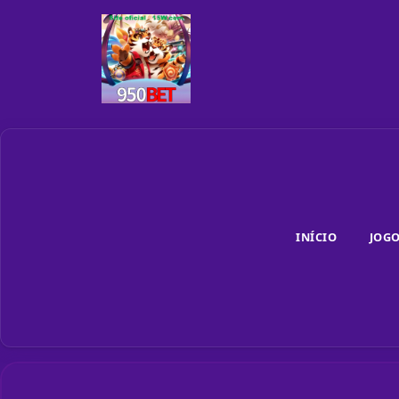
INÍCIO
JOG