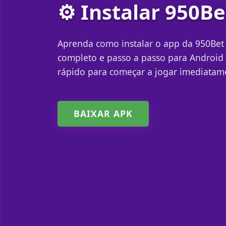
⚙️ Instalar 950Be
Aprenda como instalar o app da 950Bet 
completo e passo a passo para Android 
rápido para começar a jogar imediatam
BAIXAR APK