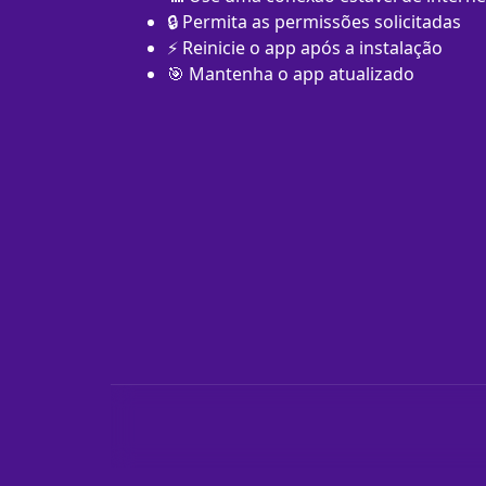
🔒 Permita as permissões solicitadas
⚡ Reinicie o app após a instalação
🎯 Mantenha o app atualizado