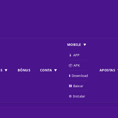
MOBILE
📱 APP
📦 APK
OS
BÔNUS
CONTA
APOSTAS
⬇️ Download
💾 Baixar
⚙️ Instalar